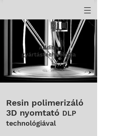
Additív
gyártástechnológia
Resin polimerizáló
3D nyomtató
DLP
technológiával