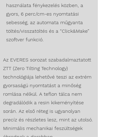
használata fénykezelés közben, a
gyors, 6 perc/cm-es nyomtatási
sebesség, az automata műgyanta
töltés/visszatöltés és a “Click&Make”
szoftver funkció.
Az EVERES sorozat szabadalmaztatott
ZTT (Zero Tilting Technology)
technológiája lehetővé teszi az extrém
gyorsaságú nyomtatást a minőség
romlása nélkül. A teflon tálca nem
degradálódik a resin kikeményítése
során. Az első réteg is ugyanolyan
precíz és részletes lesz, mint az utolsó.
Minimális mechanikai feszültségek
ébrednek a darabban.