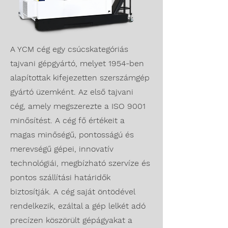
A YCM cég egy csúcskategóriás
tajvani gépgyártó, melyet 1954-ben
alapítottak kifejezetten szerszámgép
gyártó üzemként. Az első tajvani
cég, amely megszerezte a ISO 9001
minősítést. A cég fő értékeit a
magas minőségű, pontosságú és
merevségű gépei, innovatív
technológiái, megbízható szervíze és
pontos szállítási határidők
biztosítják. A cég saját öntödével
rendelkezik, ezáltal a gép lelkét adó
precízen köszörült gépágyakat a