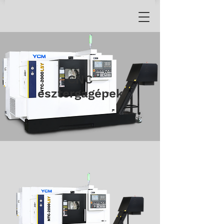
CNC
esztergagépek