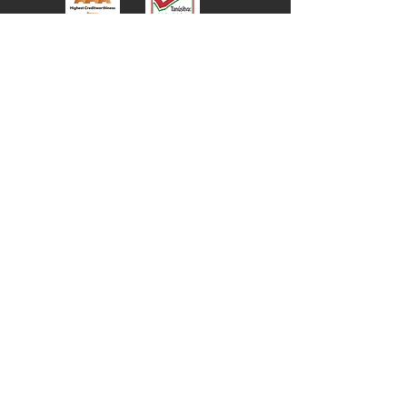
Adószám:
10579039-2-13
Közösségi adószám: HU10579039
Cégjegyzékszám:
13 09 101443
UniCredit Bank Zrt.
SWIFT kód: BACXHUHB
HUF:
GIRO:
10918001-00000104
-16440002
IBAN: HU84
1091 8001 0000 0104
1644
0002
EUR:
GIRO:
10918001-00000104
-19440033
IBAN: HU23
1091 8001 0000 0104
1644
0033