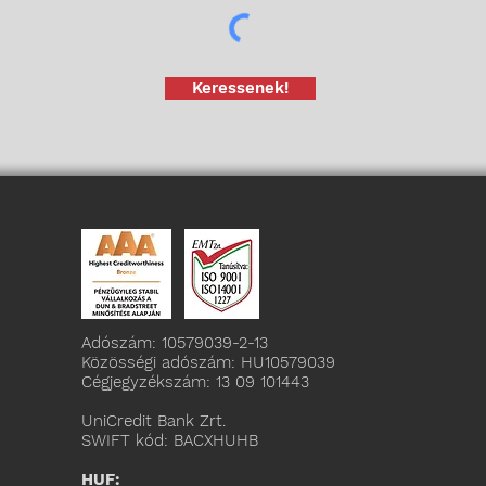
Keressenek!
Adószám: 10579039-2-13
Közösségi adószám: HU10579039
Cégjegyzékszám: 13 09 101443
UniCredit Bank Zrt.
SWIFT kód: BACXHUHB
HUF: