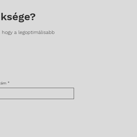
üksége?
, hogy a legoptimálisabb
szám