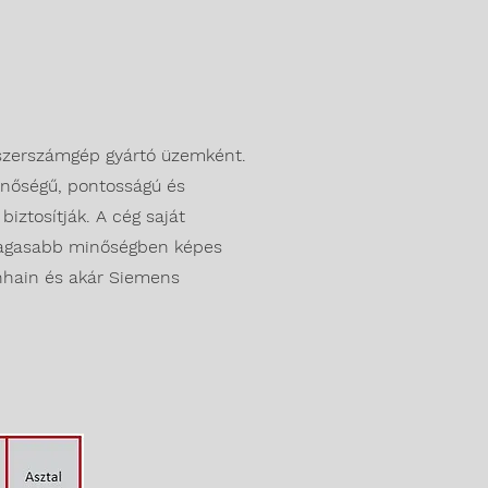
n szerszámgép gyártó üzemként.
minőségű, pontosságú és
biztosítják. A cég saját
egmagasabb minőségben képes
enhain és akár Siemens