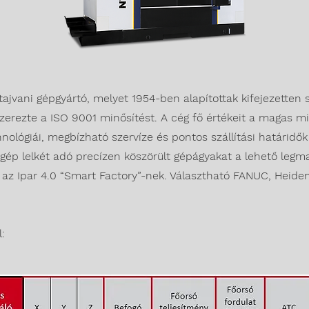
tajvani gépgyártó, melyet 1954-ben alapítottak kifejezette
szerezte a ISO 9001 minősítést. A cég fő értékeit a magas 
ológiái, megbízható szervíze és pontos szállítási határidők 
 a gép lelkét adó precízen köszörült gépágyakat a lehető l
k az Ipar 4.0 “Smart Factory”-nek. Választható FANUC, Heid
: