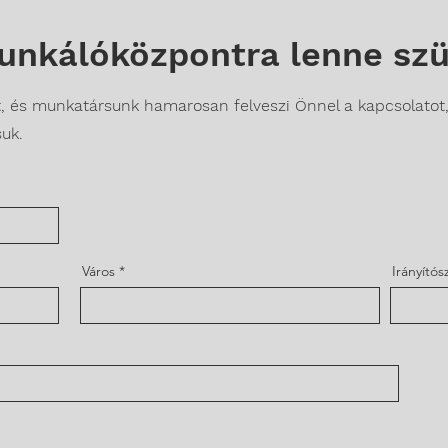
nkálóközpontra lenne sz
at, és munkatársunk hamarosan felveszi Önnel a kapcsolatot
uk.
Város
Irányító