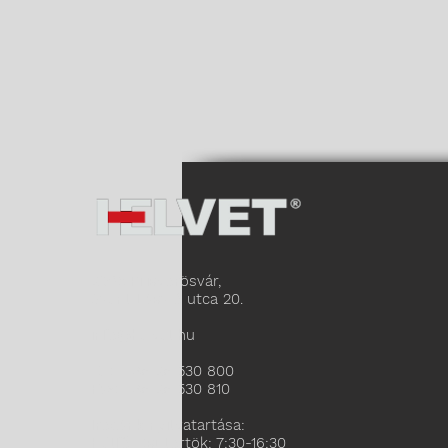
2085 Pilisvörösvár,
Szent László utca 20.
info@helvet.hu
Tel:
+36 26 530 800
Fax:
+36 26 530 810
Irodánk nyitvatartása:
Hétfő-Csütörtök: 7:30-16:30