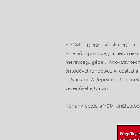
A YCM cég egy csúcskategóriás 
Az első tajvani cég, amely meg
merevségű gépei, innovatív techn
öntödével rendelkezik, ezáltal
legyártani. A gépek megfelelne
vezérlővel egyaránt.
Néhány példa a YCM kínálatából