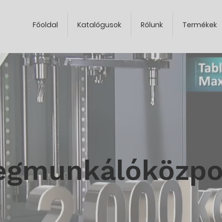
Főoldal
Katalógusok
Rólunk
Termékek
gmunkálóközpo